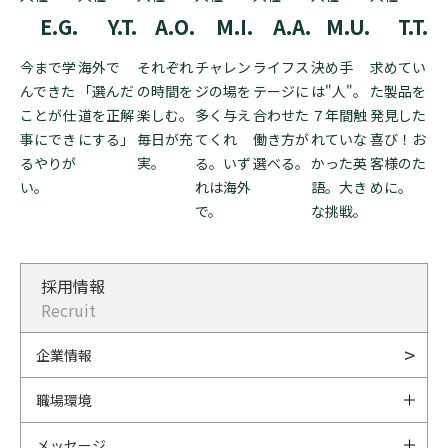
E.G.
Y.T.
A.O.
M.I.
A.A.
M.U.
T.T.
今まで学
海外で
それぞれ
チャレン
ライフス
決め手
求めてい
んできた
「選んだ
の時間を
ジの場を
テージに
は"人"。
た製品を
ことが仕
道を正解
楽しむ。
多く与え
合わせた
７年間触
発見した
事にでき
にする」
毎日が充
てくれ
働き方が
れていな
喜び！お
るやりが
実。
る。いず
選べる。
かった英
客様のた
い。
れは海外
語。大き
めに。
で。
な挑戦。
採用情報
Recruit
企業情報
職場環境
メッセージ