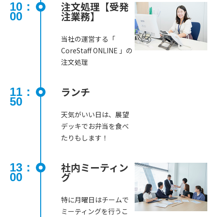
注文処理【受発
10：
注業務】
00
当社の運営する「
CoreStaff ONLINE 」の
注文処理
ランチ
11：
50
天気がいい日は、展望
デッキでお弁当を食べ
たりもします！
社内ミーティン
13：
グ
00
特に月曜日はチームで
ミーティングを行うこ