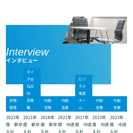
Interview
インタビュー
タイ
子会
ビジ
社出
ネス
向
推進
財務
営業
内勤
内勤
チー
内勤
外勤
経理
職
営業
営業
ム
営業
営業
2022年
2021年
2018年
2021年
2017年
2023年
2023年
度 新卒
度 新卒
度 新卒
度 中途
度 中途
度 中途
度 中途
入社
入社
入社
入社
入社
入社
入社