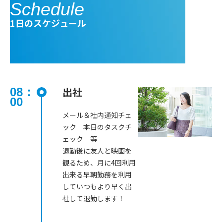
Schedule
1日のスケジュール
出社
08：
00
メール＆社内通知チェ
ック 本日のタスクチ
ェック 等
退勤後に友人と映画を
観るため、月に4回利用
出来る早朝勤務を利用
していつもより早く出
社して退勤します！