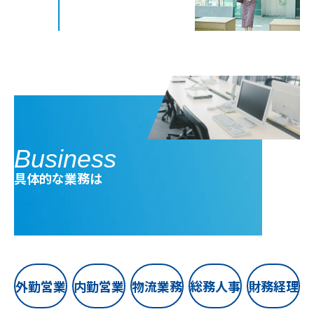
Business
具体的な業務は
外勤営業
内勤営業
物流業務
総務人事
財務経理