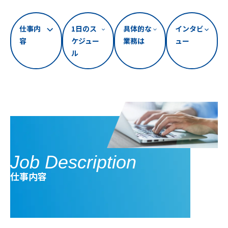
仕事内
1日のス
具体的な
インタビ
容
ケジュー
業務は
ュー
ル
Job Description
仕事内容