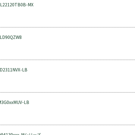
ML22120TB0B-MX
RLD90QZW8
BD2311NVX-LB
3G0xxMUV-LB
D94130xxx-Mシリーズ