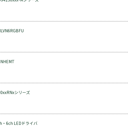
MLVN6RGBFU
aNHEMT
60xxRNxシリーズ
ch・6ch LEDドライバ