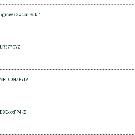
ngineer Social Hub™
TLR377GYZ
PMR100HZP7fV
D9ExxxFP4-Z